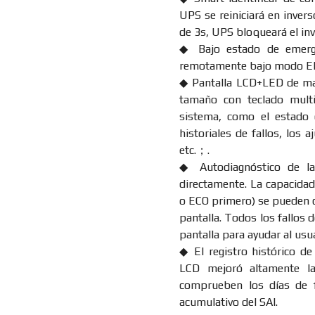
UPS se reiniciará en inver
de 3s, UPS bloqueará el inv
◆ Bajo estado de emerge
remotamente bajo modo E
◆ Pantalla LCD+LED de mat
tamaño con teclado mult
sistema, como el estado d
historiales de fallos, los 
etc.；.
◆ Autodiagnóstico de la
directamente. La capacidad 
o ECO primero) se pueden c
pantalla. Todos los fallos d
pantalla para ayudar al usu
◆ El registro histórico de
LCD mejoró altamente la 
comprueben los días de 
acumulativo del SAI.