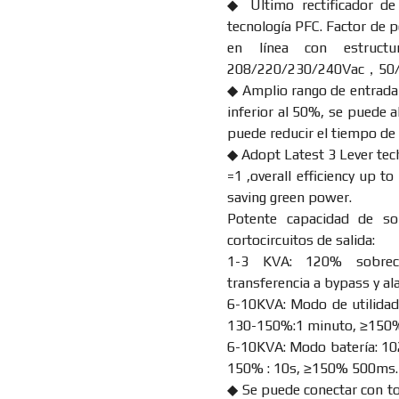
◆ Último rectificador d
tecnología PFC. Factor de 
en línea con estructu
208/220/230/240Vac，50/60
◆ Amplio rango de entrada
inferior al 50%, se puede a
puede reducir el tiempo de u
◆ Adopt Latest 3 Lever tech
=1 ,overall efficiency up 
saving green power.
Potente capacidad de so
cortocircuitos de salida:
1-3 KVA: 120% sobrec
transferencia a bypass y al
6-10KVA: Modo de utilida
130-150%:1 minuto, ≥150
6-10KVA: Modo batería: 10
150% : 10s, ≥150% 500ms.
◆ Se puede conectar con to