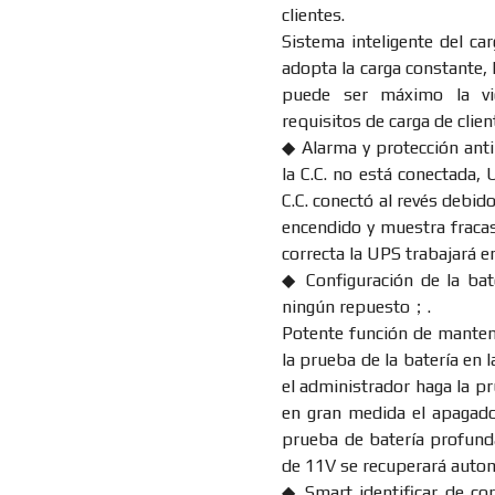
clientes.
Sistema inteligente del ca
adopta la carga constante, l
puede ser máximo la vid
requisitos de carga de clien
◆ Alarma y protección anti
la C.C. no está conectada, 
C.C. conectó al revés debid
encendido y muestra fracas
correcta la UPS trabajará e
◆ Configuración de la bat
ningún repuesto；.
Potente función de manteni
la prueba de la batería en 
el administrador haga la pr
en gran medida el apagado 
prueba de batería profunda
de 11V se recuperará autom
◆ Smart identificar de cort