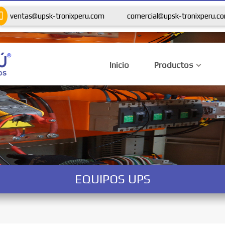
ventas@upsk-tronixperu.com
comercial@upsk-tronixperu.c
Inicio
Productos
EQUIPOS UPS