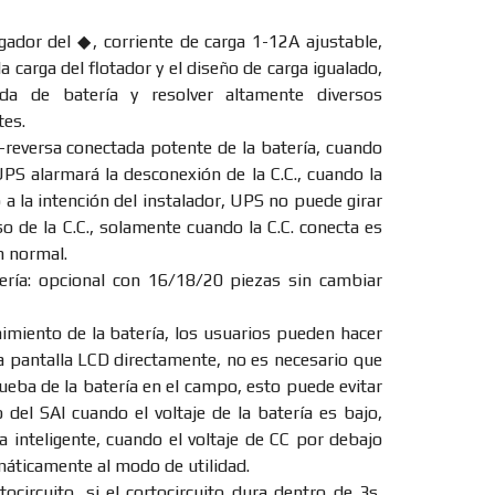
rgador del ◆, corriente de carga 1-12A ajustable,
a carga del flotador y el diseño de carga igualado,
a de batería y resolver altamente diversos
tes.
-reversa conectada potente de la batería, cuando
UPS alarmará la desconexión de la C.C., cuando la
o a la intención del instalador, UPS no puede girar
o de la C.C., solamente cuando la C.C. conecta es
n normal.
ería: opcional con 16/18/20 piezas sin cambiar
miento de la batería, los usuarios pueden hacer
la pantalla LCD directamente, no es necesario que
ueba de la batería en el campo, esto puede evitar
del SAI cuando el voltaje de la batería es bajo,
 inteligente, cuando el voltaje de CC por debajo
áticamente al modo de utilidad.
ocircuito, si el cortocircuito dura dentro de 3s,