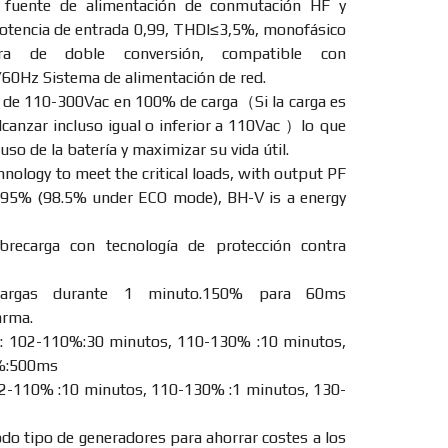
e fuente de alimentación de conmutación HF y
potencia de entrada 0,99, THDI≤3,5%, monofásico
ra de doble conversión, compatible con
Hz Sistema de alimentación de red.
 de 110-300Vac en 100% de carga（Si la carga es
lcanzar incluso igual o inferior a 110Vac ）lo que
so de la batería y maximizar su vida útil.
nology to meet the critical loads, with output PF
to 95% (98.5% under ECO mode), BH-V is a energy
brecarga con tecnología de protección contra
argas durante 1 minuto.150% para 60ms
arma.
d: 102-110%:30 minutos, 110-130% :10 minutos,
%:500ms
2-110% :10 minutos, 110-130% :1 minutos, 130-
do tipo de generadores para ahorrar costes a los