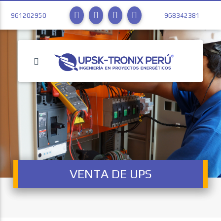
961202950
968342381
VENTA DE UPS