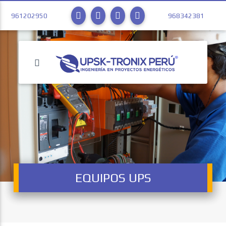
961202950
968342381
EQUIPOS UPS