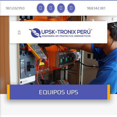
961202950
968342381
EQUIPOS UPS