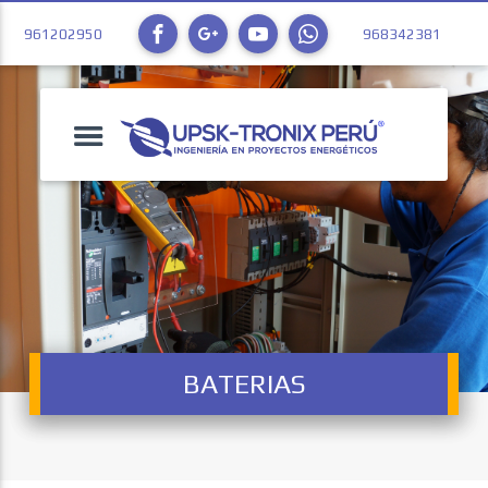
961202950
968342381
BATERIAS